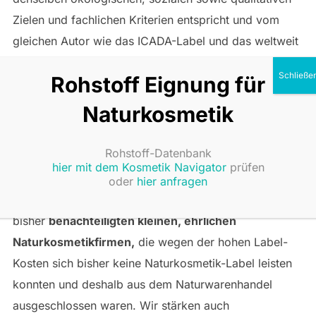
Zielen und fachlichen Kriterien entspricht und vom
gleichen Autor wie das ICADA-Label und das weltweit
erste Naturkosmetik-Label vom BDIH entwickelt
Rohstoff Eignung für
wurde, aber die
Naturkosmetik
Benutzung des
Natural Alliance
Vertrauenssiegel
für Bio und Naturkosmetik
Rohstoff-Datenbank
ist
kostenlos.
hier mit dem Kosmetik Navigator
prüfen
oder
hier anfragen
Mit kostenloser Siegel-Nutzung stärken wir die
bisher
benachteiligten kleinen, ehrlichen
Naturkosmetikfirmen,
die wegen der hohen Label-
Kosten sich bisher keine Naturkosmetik-Label leisten
konnten und deshalb aus dem Naturwarenhandel
ausgeschlossen waren. Wir stärken auch