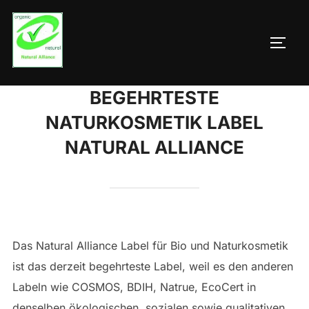
Zum
Inhalt
SEIT
springen
BEGEHRTESTE
NATURKOSMETIK LABEL
NATURAL ALLIANCE
Das Natural Alliance Label für Bio und Naturkosmetik
ist das derzeit begehrteste Label, weil es den anderen
Labeln wie COSMOS, BDIH, Natrue, EcoCert in
denselben ökologischen, sozialen sowie qualitativen