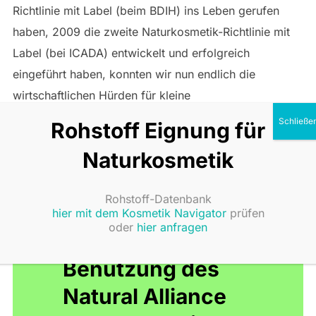
Richtlinie mit Label (beim BDIH) ins Leben gerufen
haben, 2009 die zweite Naturkosmetik-Richtlinie mit
Label (bei ICADA) entwickelt und erfolgreich
eingeführt haben, konnten wir nun endlich die
wirtschaftlichen Hürden für kleine
Naturkosmetikfirmen abbauen und die dritte
Rohstoff Eignung für
Naturkosmetik-Richtlinie “Natural Alliance” mit
Naturkosmetik
Vertrauenssiegel analog basierend auf denselben
ökologischen, sozialen sowie qualitativen Zielen und
Rohstoff-Datenbank
Kriterien entwickeln, aber die
hier mit dem Kosmetik Navigator
prüfen
oder
hier anfragen
Benutzung des
Natural Alliance